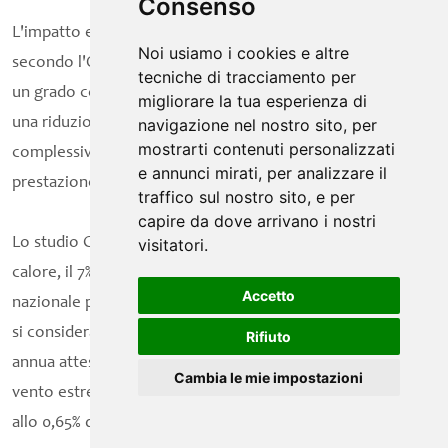
Consenso
L'impatto economico sui fatturati è quantificabile:
Noi usiamo i cookies e altre
secondo l'Osservatorio climate finance, all'innalzamento di
tecniche di tracciamento per
un grado centigrado delle temperature medie corrisponde
migliorare la tua esperienza di
una riduzione del fatturato del 5,8% (ovvero dei loro ricavi
navigazione nel nostro sito, per
mostrarti contenuti personalizzati
complessivi derivanti dalla vendita di beni e dalla
e annunci mirati, per analizzare il
prestazione di servizi).
traffico sul nostro sito, e per
capire da dove arrivano i nostri
Lo studio CRIF-RED ha stimato che, a causa delle ondate di
visitatori.
calore, il 7% delle aziende presenti su tutto il territorio
Accetto
nazionale potrebbe subire perdite, con un picco del 55% se
si considera il solo Sud Italia. Inoltre, la perdita media
Rifiuto
annua attesa causata da inondazioni, terremoti, frane e
Cambia le mie impostazioni
vento estremo, invece, si prevede possa essere circa pari
allo 0,65% del fatturato attuale delle aziende.